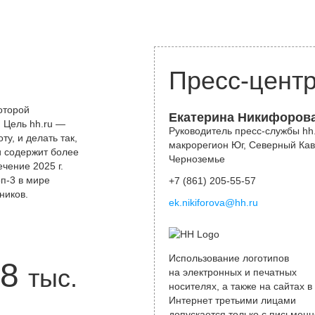
Пресс-цент
оторой
Екатерина Никифоров
 Цель hh.ru —
Руководитель пресс-службы hh.
у, и делать так,
макрорегион Юг, Северный Кав
и содержит более
Черноземье
чение 2025 г.
оп-3 в мире
+7 (861) 205-55-57
ников.
ek.nikiforova@hh.ru
Использование логотипов
8
тыс.
на электронных и печатных
носителях, а также на сайтах в
Интернет третьими лицами
допускается только с письменн