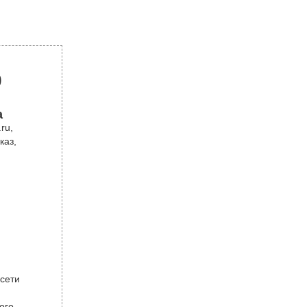
р
а
ru,
каз,
 сети
ого