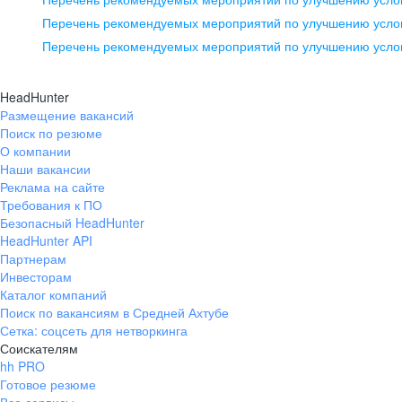
pr@ural.hh.ru
Перечень рекомендуемых мероприятий по улучшению услов
Перечень рекомендуемых мероприятий по улучшению усло
Новосибирск
ул. Большевистская, д. 35,
HeadHunter
помещение 21
Размещение вакансий
Поиск по резюме
+7 383 207-94-64
О компании
pr@nsk.hh.ru
Наши вакансии
Реклама на сайте
Требования к ПО
Безопасный HeadHunter
HeadHunter API
Партнерам
Инвесторам
Каталог компаний
Поиск по вакансиям в Средней Ахтубе
Сетка: соцсеть для нетворкинга
Соискателям
hh PRO
Готовое резюме