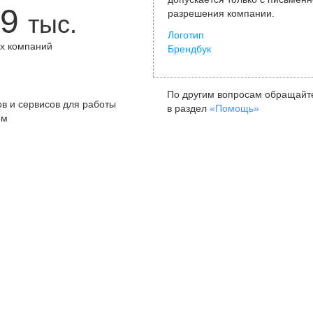
9
разрешения компании.
тыс.
Логотип
х компаний
Брендбук
+
По другим вопросам обращайт
в и сервисов для работы
в раздел
«Помощь»
ом
Санкт-Петербург
Я
ул. Жуковского, д. 19, особняк
ул